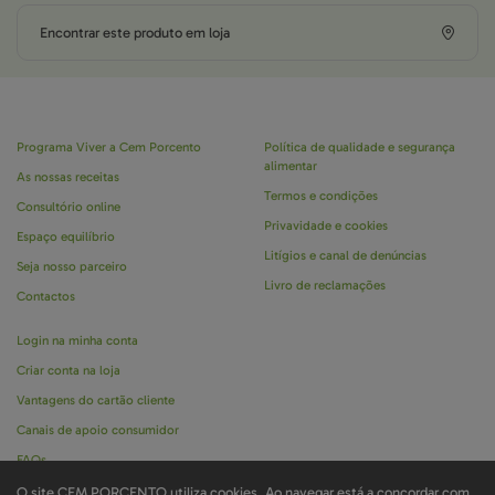
Encontrar este produto em loja
Programa Viver a Cem Porcento
Política de qualidade e segurança
alimentar
As nossas receitas
Termos e condições
Consultório online
Privavidade e cookies
Espaço equilíbrio
Litígios e canal de denúncias
Seja nosso parceiro
Livro de reclamações
Contactos
Login na minha conta
Criar conta na loja
Vantagens do cartão cliente
Canais de apoio consumidor
FAQs
O site CEM PORCENTO utiliza cookies. Ao navegar está a concordar com