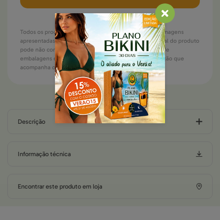
Todos os produtos estão sujeitos a rotura de stock. As imagens
apresentadas são meramente ilustrativas. A imagem final do produto
pode não corresponder. Devido a possíveis alterações de
embalagens e/ou, deverá considerar sempre a informação que
acompanha o produto que recebe.
Descrição
Informação técnica
Encontrar este produto em loja