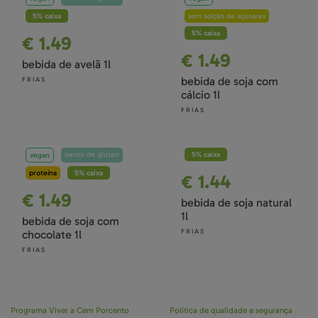
5% caixa
sem adição de açúcares
5% caixa
€ 1.49
€ 1.49
bebida de avelã 1l
bebida de soja com
FRIAS
cálcio 1l
FRIAS
isento de glúten
5% caixa
vegan
proteína
5% caixa
€ 1.44
€ 1.49
bebida de soja natural
1l
bebida de soja com
FRIAS
chocolate 1l
FRIAS
Programa Viver a Cem Porcento
Política de qualidade e segurança