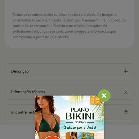
Todos os produtos estão sujeitos a rotura de stock. As imagens
apresentadas são meramente ilustrativas. A imagem final do produto
pode não corresponder. Devido a possíveis alterações de
embalagens e/ou, deverá considerar sempre a informação que
acompanha o produto que recebe.
Descrição
Informação técnica
Encontrar este produto em loja