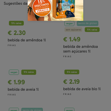
Sugestões da mesma categoria
5% caixa
isento de glúten
vegan
sem açúcares
5% caixa
€ 2.30
€ 1.49
bebida de amêndoa 1l
FRIAS
bebida de amêndoa
sem açúcares 1l
FRIAS
5% caixa
5% caixa
vegan
€ 2.19
€ 1.99
bebida de aveia bio 1l
bebida de aveia 1l
FRIAS
FRIAS
isento de glúten
vegan
vegan