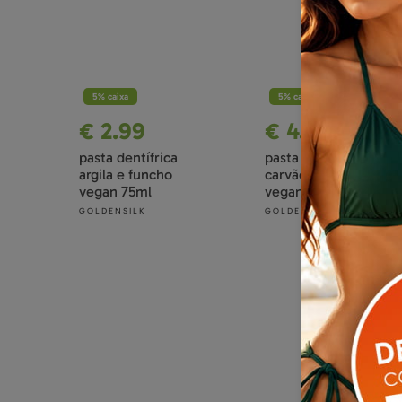
5% caixa
5% caixa
€ 2.99
€ 4.99
pasta dentífrica
pasta dentífrica
argila e funcho
carvão e eucalipto
vegan 75ml
vegan 75ml
GOLDENSILK
GOLDENSILK