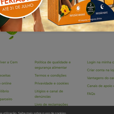
M PORCE
iver a Cem
Política de qualidade e
Login na minha 
segurança alimentar
Criar conta na lo
eceitas
Termos e condições
Vantagens do car
 online
Privavidade e cookies
Canais de apoio
líbrio
Litígios e canal de
FAQs
denúncias
parceiro
Livro de reclamações
a utilização.
Saiba mais sobre o uso de cookies.