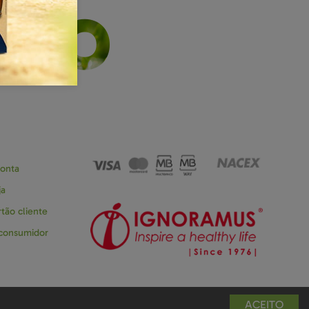
NTO
conta
ja
tão cliente
 consumidor
ACEITO