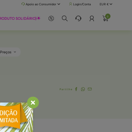
 30€ (Portugal Continental) | Faça a sua encomenda até às 17h e receba no dia útil seguinte
Apoio ao Consumidor
Login/Conta
EUR €
0
RODUTO SOLIDÁRIO)🌟
Preços
Partilhe