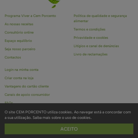
Programa Viver a Cem Porcento
Política de qualidade e segurança
alimentar
As nossas receitas
Termos e condições
Consultório online
Privavidade e cookies
Espaço equilíbrio
Litígios e canal de denúncias
Seja nosso parceiro
Livro de reclamações
Contactos
Login na minha conta
Criar conta na loja
Vantagens do cartão cliente
Canais de apoio consumidor
FAQs
O site CEM PORCENTO utiliza cookies. Ao navegar está a concordar com
a sua utilização.
Saiba mais sobre o uso de cookies.
Marca registada CEM PORCENTO é propriedade da Ignoramus © todos os direitos
ACEITO
reservados . Desenvolvido por
Bomsite