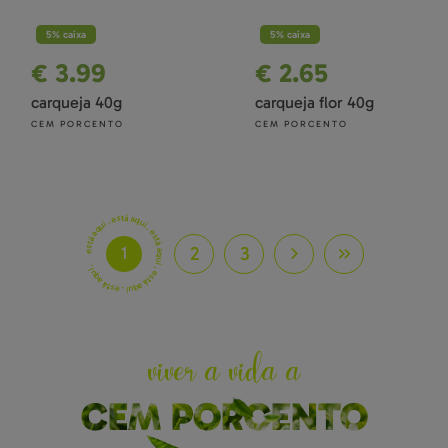
5% caixa
5% caixa
€ 3.99
€ 2.65
carqueja 40g
carqueja flor 40g
CEM PORCENTO
CEM PORCENTO
está aqui . está aqui . está aqui . está aqui . está aqui .
2
3
1
viver a vida a
CEM PORCENTO