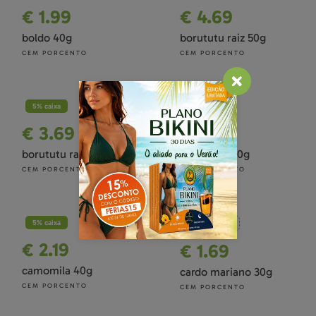
€ 1.99
€ 4.69
boldo 40g
borututu raiz 50g
CEM PORCENTO
CEM PORCENTO
5% caixa
5% caixa
€ 3.69
€ 1.99
borututu raiz 50g
calêndula 40g
CEM PORCENTO
CEM PORCENTO
5% caixa
NOVIDADES
€ 2.19
€ 1.69
camomila 40g
cardo mariano 30g
CEM PORCENTO
CEM PORCENTO