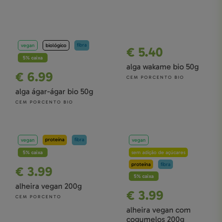
Cabelo, Pele e Unhas
Sistema Urinário
Saúde Ocular
fibra
vegan
biológico
€ 5.40
Desporto e Performance
5% caixa
alga wakame bio 50g
Especial Mulher
€ 6.99
CEM PORCENTO BIO
Especial Homem
alga ágar-ágar bio 50g
CEM PORCENTO BIO
proteína
fibra
vegan
vegan
5% caixa
sem adição de açúcares
proteína
fibra
€ 3.99
5% caixa
alheira vegan 200g
€ 3.99
CEM PORCENTO
alheira vegan com
cogumelos 200g