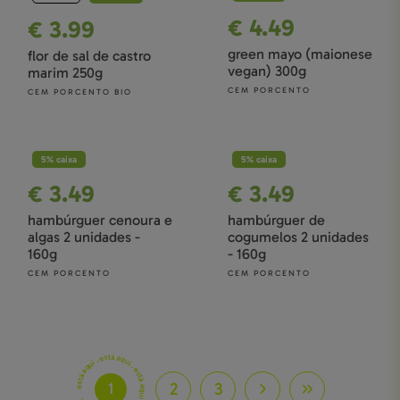
€ 4.49
€ 3.99
green mayo (maionese
flor de sal de castro
vegan) 300g
marim 250g
CEM PORCENTO
CEM PORCENTO BIO
5% caixa
5% caixa
€ 3.49
€ 3.49
hambúrguer cenoura e
hambúrguer de
algas 2 unidades -
cogumelos 2 unidades
160g
- 160g
CEM PORCENTO
CEM PORCENTO
está aqui . está aqui . está aqui . está aqui . está aqui .
2
3
1