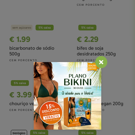
CEM PORCENTO
sem açúcares
5% caixa
5% caixa
€ 1.99
€ 2.29
bicarbonato de sódio
bifes de soja
500g
desidratados 250g
CEM PORCENTO
CEM PORCENTO
5% caixa
5% caixa
€ 3.99
€ 3.99
chouriço vegan 200g
farinheira vegan 200g
CEM PORCENTO
CEM PORCENTO
5% caixa
5% caixa
biológico