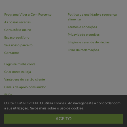
Programa Viver a Cem Porcento
Política de qualidade e segurança
alimentar
As nossas receitas
Termos e condições
Consultório online
Privavidade e cookies
Espaço equilíbrio
Litígios e canal de denúncias
Seja nosso parceiro
Livro de reclamações
Contactos
Login na minha conta
Criar conta na loja
Vantagens do cartão cliente
Canais de apoio consumidor
FAQs
O site CEM PORCENTO utiliza cookies. Ao navegar está a concordar com
a sua utilização.
Saiba mais sobre o uso de cookies.
Marca registada CEM PORCENTO é propriedade da Ignoramus © todos os direitos
ACEITO
reservados . Desenvolvido por
Bomsite