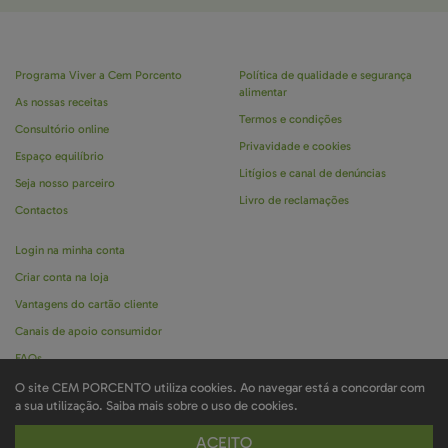
Programa Viver a Cem Porcento
Política de qualidade e segurança
alimentar
As nossas receitas
Termos e condições
Consultório online
Privavidade e cookies
Espaço equilíbrio
Litígios e canal de denúncias
Seja nosso parceiro
Livro de reclamações
Contactos
Login na minha conta
Criar conta na loja
Vantagens do cartão cliente
Canais de apoio consumidor
FAQs
O site CEM PORCENTO utiliza cookies. Ao navegar está a concordar com
a sua utilização.
Saiba mais sobre o uso de cookies.
Marca registada CEM PORCENTO é propriedade da Ignoramus © todos os direitos
ACEITO
reservados . Desenvolvido por
Bomsite