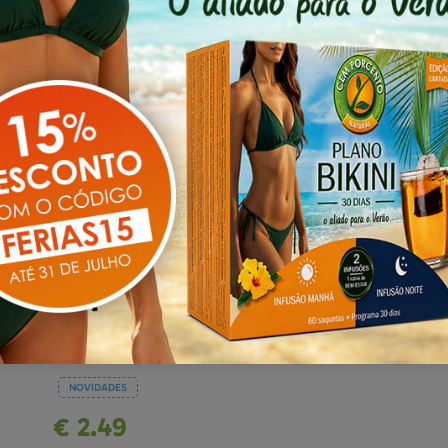
possíveis alterações de e
acompanha o produto que 
NOVIDADES
€ 2.49