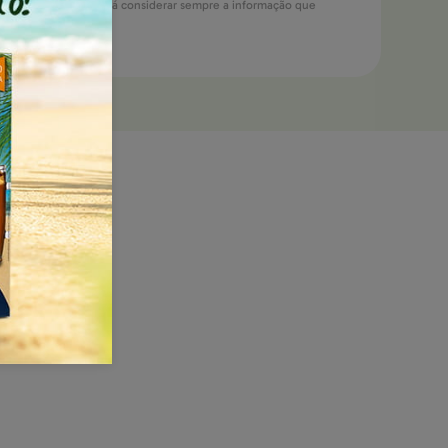
mbalagens e/ou, deverá considerar sempre a informação que
recebe.