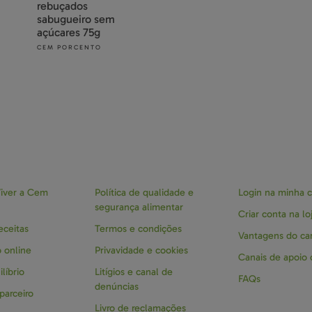
rebuçados
sabugueiro sem
açúcares 75g
CEM PORCENTO
iver a Cem
Política de qualidade e
Login na minha 
segurança alimentar
Criar conta na lo
eceitas
Termos e condições
Vantagens do car
 online
Privavidade e cookies
Canais de apoio
líbrio
Litígios e canal de
FAQs
denúncias
parceiro
Livro de reclamações