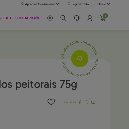
 30€ (Portugal Continental) | Faça a sua encomenda até às 17h e receba no dia útil seguinte
Apoio ao Consumidor
Login/Conta
EUR €
0
RODUTO SOLIDÁRIO)🌟
dúvidas apoio consumidor . dúvidas apoio consumidor .

os peitorais 75g
Partilhe