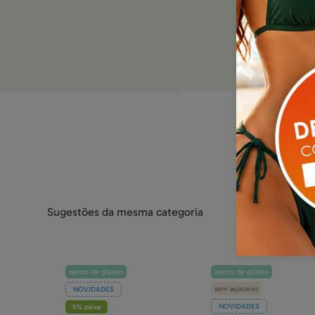
Sugestões da mesma categoria
isento de glúten
isento de glúten
sem açúcares
NOVIDADES
NOVIDADES
5% caixa