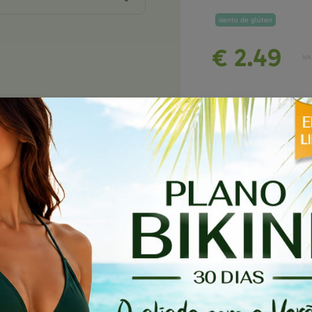
isento de glúten
€ 2.
49
IVA
x 1
€ 2.
49
/u
Todos os produtos estão su
meramente ilustrativas. A