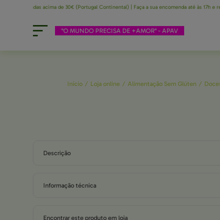
 encomendas acima de 30€ (Portugal Continental) | Faça a sua encomenda até às 17h e receba n
"O MUNDO PRECISA DE +AMOR" - APAV
Início
/
Loja online
/
Alimentação Sem Glúten
/
Doces
Descrição
Informação técnica
Encontrar este produto em loja