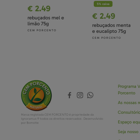
5% caixa
€ 2.49
€ 2.49
rebuçados mel e
limão 75g
rebuçados menta
e eucalipto 75g
CEM PORCENTO
CEM PORCENTO
Programa V
Porcento
As nossas r
Consultório
Marca registada CEM PORCENTO é propriedade da
Ignoramus © todos os direitos reservados . Desenvolvido
Espaço equi
por
Bomsite
Seja nosso 