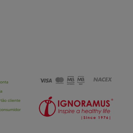
conta
ja
tão cliente
 consumidor