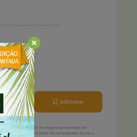
 incluído. Despesas de envio calculadas no checkout.
-5%
x 12
€ 2.
37
/u
Campanha válida
de 01-01-2026 até
31-12-2026.
adicionar
jeitos a rotura de stock. As imagens apresentadas são
 imagem final do produto pode não corresponder. Devido a