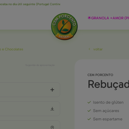
o dia útil seguinte (Portugal Continental)
Envio grátis para encomendas acima de
🌟GRANOLA +AMOR (P
 e Chocolates
voltar
Sugestão de apresentação
CEM PORCENTO
rebuçad
Isento de glúten
Sem açúcares
Sem espartame