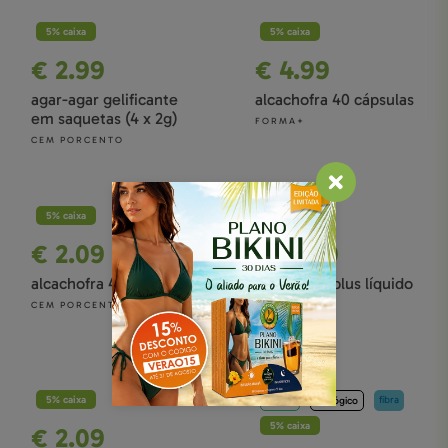
5% caixa
5% caixa
€ 2.99
€ 4.99
agar-agar gelificante
alcachofra 40 cápsulas
em saquetas (4 x 2g)
FORMA+
CEM PORCENTO
5% caixa
5% caixa
€ 2.09
€ 10.90
alcachofra 40g
alcachofra plus líquido
500ml
CEM PORCENTO
FORMA+
5% caixa
fibra
vegan
biológico
5% caixa
€ 2.09