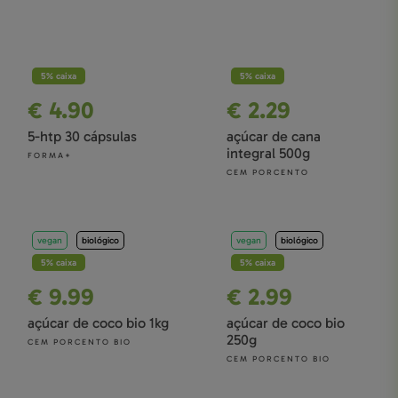
Sumos e Bebidas Vegetais
Cabelo, Pele e Unhas
Pronto-a-comer e temperos
Sistema Urinário
Cereais e Leguminosas
Saúde Ocular
5% caixa
5% caixa
Flocos e Farinhas
Desporto e Performance
€ 4.90
€ 2.29
Formato Económico
Especial Mulher
5-htp 30 cápsulas
açúcar de cana
integral 500g
Profissional
Especial Homem
FORMA+
CEM PORCENTO
vegan
biológico
vegan
biológico
5% caixa
5% caixa
€ 9.99
€ 2.99
açúcar de coco bio 1kg
açúcar de coco bio
250g
CEM PORCENTO BIO
CEM PORCENTO BIO