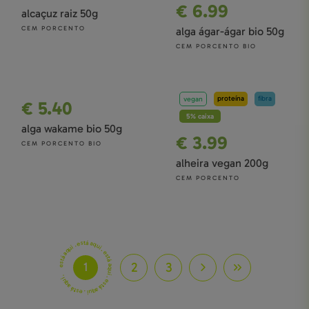
€ 6.99
alcaçuz raiz 50g
CEM PORCENTO
alga ágar-ágar bio 50g
CEM PORCENTO BIO
proteína
fibra
vegan
€ 5.40
5% caixa
alga wakame bio 50g
€ 3.99
CEM PORCENTO BIO
alheira vegan 200g
CEM PORCENTO
está aqui . está aqui . está aqui . está aqui . está aqui .
2
3
1