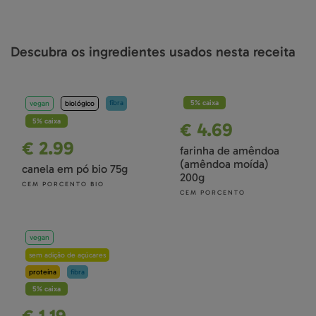
Descubra os ingredientes usados nesta receita
fibra
5% caixa
vegan
biológico
5% caixa
€ 4.69
€ 2.99
farinha de amêndoa
(amêndoa moída)
canela em pó bio 75g
200g
CEM PORCENTO BIO
CEM PORCENTO
vegan
sem adição de açúcares
proteína
fibra
5% caixa