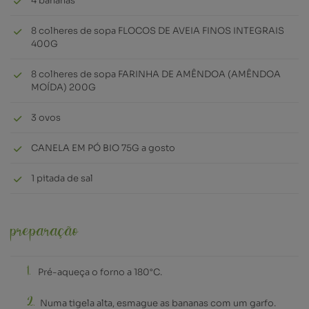
4 bananas
8 colheres de sopa
FLOCOS DE AVEIA FINOS INTEGRAIS
400G
8 colheres de sopa
FARINHA DE AMÊNDOA (AMÊNDOA
MOÍDA) 200G
3 ovos
CANELA EM PÓ BIO 75G
a gosto
1 pitada de sal
preparação
Pré-aqueça o forno a 180°C.
Numa tigela alta, esmague as bananas com um garfo.