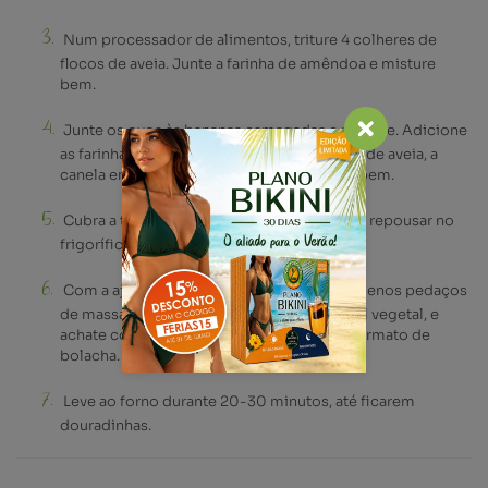
Num processador de alimentos, triture 4 colheres de
flocos de aveia. Junte a farinha de amêndoa e misture
bem.
Junte os ovos às bananas esmagadas e misture. Adicione
as farinhas, a restante quantidade de flocos de aveia, a
canela em pó e o sal e misture tudo muito bem.
Cubra a taça com película aderente e deixe repousar no
frigorífico durante 1 hora.
Com a ajuda de uma colher, disponha pequenos pedaços
de massa, num tabuleiro forrado com papel vegetal, e
achate com um garfo de forma a adquirir formato de
bolacha.
Leve ao forno durante 20-30 minutos, até ficarem
douradinhas.