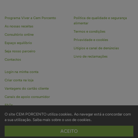
Programa Viver a Cem Porcento
Política de qualidade e segurança
alimentar
As nossas receitas
Termos e condições
Consultório online
Privavidade e cookies
Espaço equilíbrio
Litígios e canal de denúncias
Seja nosso parceiro
Livro de reclamações
Contactos
Login na minha conta
Criar conta na loja
Vantagens do cartão cliente
Canais de apoio consumidor
FAQs
O site CEM PORCENTO utiliza cookies. Ao navegar está a concordar com
a sua utilização.
Saiba mais sobre o uso de cookies.
Marca registada CEM PORCENTO é propriedade da Ignoramus © todos os direitos
ACEITO
reservados . Desenvolvido por
Bomsite