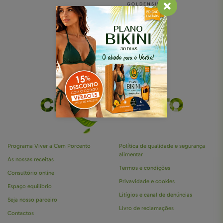
Sumos e Bebidas Vegetais
Cabelo, Pele e Unhas
GOLDENSILK
Pronto-a-comer e temperos
Sistema Urinário
Cereais e Leguminosas
Saúde Ocular
Flocos e Farinhas
Desporto e Performance
Formato Económico
Especial Mulher
viver a vida a
Profissional
Especial Homem
CEM PORCENTO
Programa Viver a Cem Porcento
Política de qualidade e segurança
alimentar
As nossas receitas
Termos e condições
Consultório online
Privavidade e cookies
Espaço equilíbrio
Litígios e canal de denúncias
Seja nosso parceiro
Livro de reclamações
Contactos